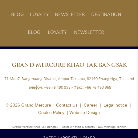
BLOG
LOYALTY
NEWSLETTER
DESTINATION
BLOG
LOYALTY
NEWSLETTER
GRAND
MERCURE KHAO LAK BANGSAK
71 Moo7, Bangmuang District, Ampur Takuapa, 82190 Phang Nga, Thailand
Телефон:
+66 76 490 998
- Факс:
+66 76 490 968
© 2026 Grand Mercure |
Contact Us
|
Career
|
Legal notice
|
Cookie Policy
|
Website Design
Grand Mercure Khao Lak Bangsak - Upscale hotels & resorts
- ALL Meeting Planner